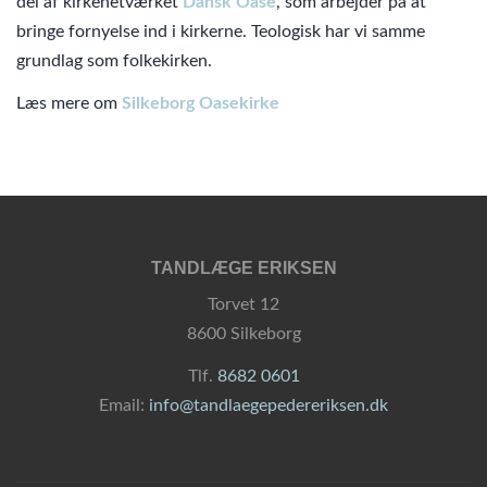
del af kirkenetværket
Dansk Oase
, som arbejder på at
bringe fornyelse ind i kirkerne. Teologisk har vi samme
grundlag som folkekirken.
Læs mere om
Silkeborg Oasekirke
TANDLÆGE ERIKSEN
Torvet 12
8600 Silkeborg
Tlf.
8682 0601
Email:
info@tandlaegepedereriksen.dk