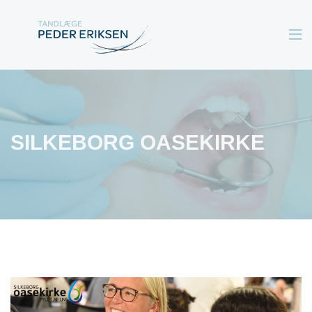

SILKEBORG OASEKIRKE