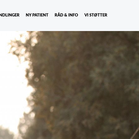
NDLINGER
NY PATIENT
RÅD & INFO
VI STØTTER