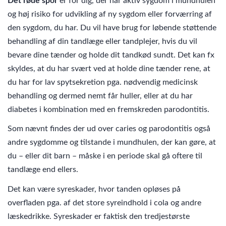
Det røde spor
er for dig, der har aktiv sygdom i mundhulen
og høj risiko for udvikling af ny sygdom eller forværring af
den sygdom, du har. Du vil have brug for løbende støttende
behandling af din tandlæge eller tandplejer, hvis du vil
bevare dine tænder og holde dit tandkød sundt. Det kan fx
skyldes, at du har svært ved at holde dine tænder rene, at
du har for lav spytsekretion pga. nødvendig medicinsk
behandling og dermed nemt får huller, eller at du har
diabetes i kombination med en fremskreden parodontitis.
Som nævnt findes der ud over caries og parodontitis også
andre sygdomme og tilstande i mundhulen, der kan gøre, at
du – eller dit barn – måske i en periode skal gå oftere til
tandlæge end ellers.
Det kan være syreskader, hvor tanden opløses på
overfladen pga. af det store syreindhold i cola og andre
læskedrikke. Syreskader er faktisk den tredjestørste