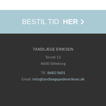
BESTIL TID
HER
TANDLÆGE ERIKSEN
Torvet 12
8600 Silkeborg
Tlf.
8682 0601
Email:
info@tandlaegepedereriksen.dk