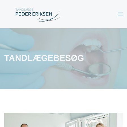

TANDLÆGEBESØG